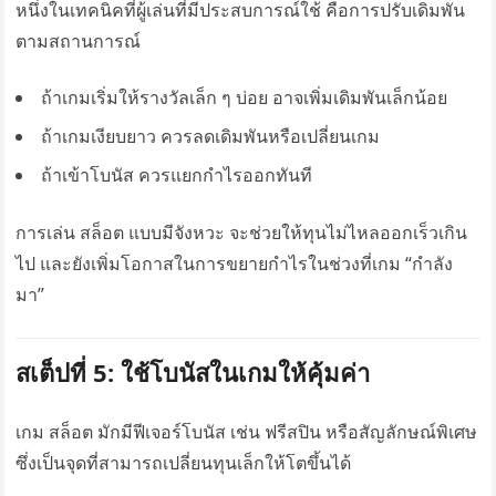
หนึ่งในเทคนิคที่ผู้เล่นที่มีประสบการณ์ใช้ คือการปรับเดิมพัน
ตามสถานการณ์
ถ้าเกมเริ่มให้รางวัลเล็ก ๆ บ่อย อาจเพิ่มเดิมพันเล็กน้อย
ถ้าเกมเงียบยาว ควรลดเดิมพันหรือเปลี่ยนเกม
ถ้าเข้าโบนัส ควรแยกกำไรออกทันที
การเล่น สล็อต แบบมีจังหวะ จะช่วยให้ทุนไม่ไหลออกเร็วเกิน
ไป และยังเพิ่มโอกาสในการขยายกำไรในช่วงที่เกม “กำลัง
มา”
สเต็ปที่ 5: ใช้โบนัสในเกมให้คุ้มค่า
เกม สล็อต มักมีฟีเจอร์โบนัส เช่น ฟรีสปิน หรือสัญลักษณ์พิเศษ
ซึ่งเป็นจุดที่สามารถเปลี่ยนทุนเล็กให้โตขึ้นได้