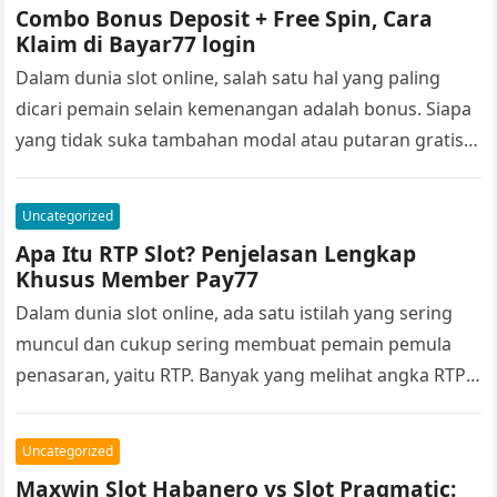
Combo Bonus Deposit + Free Spin, Cara
Klaim di Bayar77 login
Dalam dunia slot online, salah satu hal yang paling
dicari pemain selain kemenangan adalah bonus. Siapa
yang tidak suka tambahan modal atau putaran gratis
yang bisa meningkatkan…
Uncategorized
Apa Itu RTP Slot? Penjelasan Lengkap
Khusus Member Pay77
Dalam dunia slot online, ada satu istilah yang sering
muncul dan cukup sering membuat pemain pemula
penasaran, yaitu RTP. Banyak yang melihat angka RTP
di sebuah game…
Uncategorized
Maxwin Slot Habanero vs Slot Pragmatic: