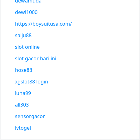
dewamuda
dewi1000
https://boysuitusa.com/
salju88
slot online
slot gacor hari ini
hose88
xgslot88 login
luna99
all303
sensorgacor
lvtogel