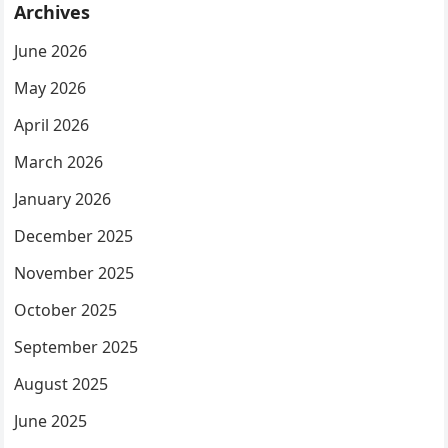
Archives
June 2026
May 2026
April 2026
March 2026
January 2026
December 2025
November 2025
October 2025
September 2025
August 2025
June 2025