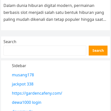
Dalam dunia hiburan digital modern, permainan
berbasis slot menjadi salah satu bentuk hiburan yang
paling mudah dikenali dan tetap populer hingga saat
ini. Kesederhanaannya, ditambah dengan visual…
Search
Search
Sidebar
musang178
jackpot 338
https://gardencafeny.com/
dewa1000 login