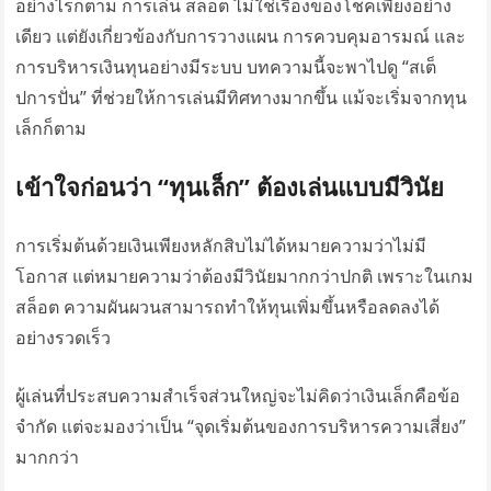
อย่างไรก็ตาม การเล่น สล็อต ไม่ใช่เรื่องของโชคเพียงอย่าง
เดียว แต่ยังเกี่ยวข้องกับการวางแผน การควบคุมอารมณ์ และ
การบริหารเงินทุนอย่างมีระบบ บทความนี้จะพาไปดู “สเต็
ปการปั่น” ที่ช่วยให้การเล่นมีทิศทางมากขึ้น แม้จะเริ่มจากทุน
เล็กก็ตาม
เข้าใจก่อนว่า “ทุนเล็ก” ต้องเล่นแบบมีวินัย
การเริ่มต้นด้วยเงินเพียงหลักสิบไม่ได้หมายความว่าไม่มี
โอกาส แต่หมายความว่าต้องมีวินัยมากกว่าปกติ เพราะในเกม
สล็อต ความผันผวนสามารถทำให้ทุนเพิ่มขึ้นหรือลดลงได้
อย่างรวดเร็ว
ผู้เล่นที่ประสบความสำเร็จส่วนใหญ่จะไม่คิดว่าเงินเล็กคือข้อ
จำกัด แต่จะมองว่าเป็น “จุดเริ่มต้นของการบริหารความเสี่ยง”
มากกว่า