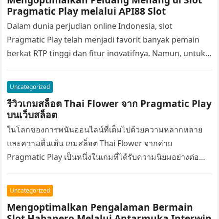
Pragmatic Play melalui API88 Slot
Dalam dunia perjudian online Indonesia, slot
Pragmatic Play telah menjadi favorit banyak pemain
berkat RTP tinggi dan fitur inovatifnya. Namun, untuk
memaksimalkan peluang menang, memilih platform
yang…
Uncategorized
รีวิวเกมสล็อต Thai Flower จาก Pragmatic Play
บนเว็บสล็อต
ในโลกของการพนันออนไลน์ที่เต็มไปด้วยความหลากหลาย
และความตื่นเต้น เกมสล็อต Thai Flower จากค่าย
Pragmatic Play เป็นหนึ่งในเกมที่ได้รับความนิยมอย่างต่อ
เนื่อง ด้วยความงดงามของธีมไทยและฟีเจอร์ที่น่าสนใจ วันนี้
เราจะพาคุณไปรู้จักกับเกมนี้อย่างละเอียด​ ความเป็นมาของ
Uncategorized
Pragmatic Play ในตลาดการพนันออนไลน์ไทย Pragmatic
Mengoptimalkan Pengalaman Bermain
Play เป็นผู้ให้บริการซอฟต์แวร์เกมคาสิโนออนไลน์ที่มีชื่อเสียง
Slot Habanero Melalui Antarmuka Interwin