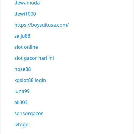
dewamuda
dewi1000
https://boysuitusa.com/
salju88
slot online
slot gacor hari ini
hose88
xgslot88 login
luna99
all303
sensorgacor
lvtogel