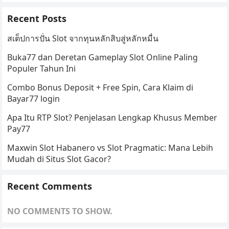
Recent Posts
สเต็ปการปั่น Slot จากทุนหลักสิบสู่หลักหมื่น
Buka77 dan Deretan Gameplay Slot Online Paling
Populer Tahun Ini
Combo Bonus Deposit + Free Spin, Cara Klaim di
Bayar77 login
Apa Itu RTP Slot? Penjelasan Lengkap Khusus Member
Pay77
Maxwin Slot Habanero vs Slot Pragmatic: Mana Lebih
Mudah di Situs Slot Gacor?
Recent Comments
NO COMMENTS TO SHOW.