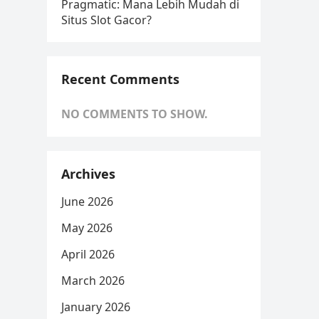
Pragmatic: Mana Lebih Mudah di
Situs Slot Gacor?
Recent Comments
NO COMMENTS TO SHOW.
Archives
June 2026
May 2026
April 2026
March 2026
January 2026