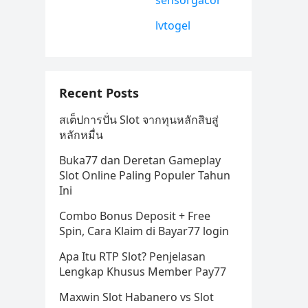
sensorgacor
lvtogel
Recent Posts
สเต็ปการปั่น Slot จากทุนหลักสิบสู่
หลักหมื่น
Buka77 dan Deretan Gameplay
Slot Online Paling Populer Tahun
Ini
Combo Bonus Deposit + Free
Spin, Cara Klaim di Bayar77 login
Apa Itu RTP Slot? Penjelasan
Lengkap Khusus Member Pay77
Maxwin Slot Habanero vs Slot